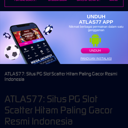
UNDUH
ATLAS77 APP
Nikmati berbagai permainan dalam satu
genggaman
UNDUH
PANDUAN INSTALASI
ATLAS77: Situs PG Slot Scatter Hitam Paling Gacor Resmi
Indonesia
ATLAS77: Situs PG Slot
Scatter Hitam Paling Gacor
Resmi Indonesia