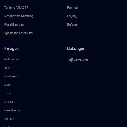
Tentang ATLAS77
Promosi
Responsible Gambling
Loyalty
Pusat Bantuan
Referral
Syarat dan Ketentuan
Kategori
Dukungan
Hot Games
Atlas77ofc
Slots
Live Casino
Race
Togel
Olahraga
Crash Game
Arcade