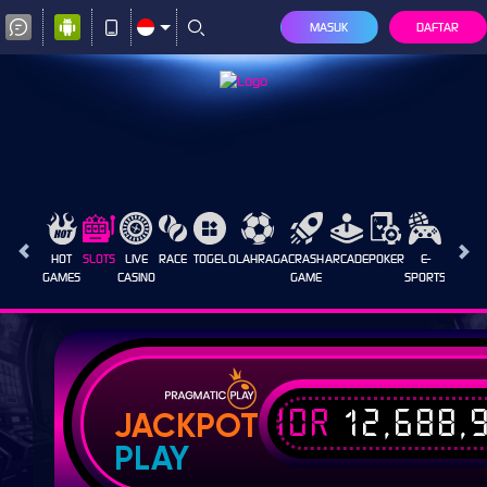
MASUK
DAFTAR
HOT
SLOTS
LIVE
RACE
TOGEL
OLAHRAGA
CRASH
ARCADE
POKER
E-
PROMO
GAMES
CASINO
GAME
SPORTS
IDR
12,688,
JACKPOT
PLAY