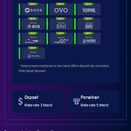
* Selama bank maintenance dan bank offline deposit dan penarikan
tidak dapat diproses
Deposit
Penarikan
Rata-rata 3 Menit
Rata-rata 5 Menit