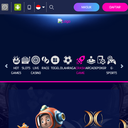
MASUK
DAFTAR
HOT
SLOTS
LIVE
RACE
TOGEL
OLAHRAGA
CRASH
ARCADE
POKER
E-
PROMO
GAMES
CASINO
GAME
SPORTS