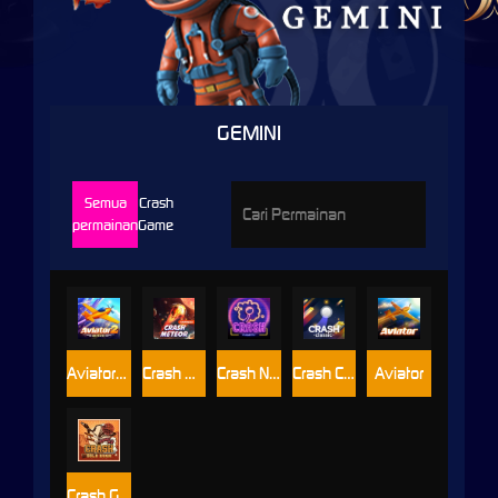
GEMINI
Semua
Crash
permainan
Game
Aviator2-Sky Elite
Crash Meteor
Crash Neon
Crash Classic
Aviator
Crash Gold Rush