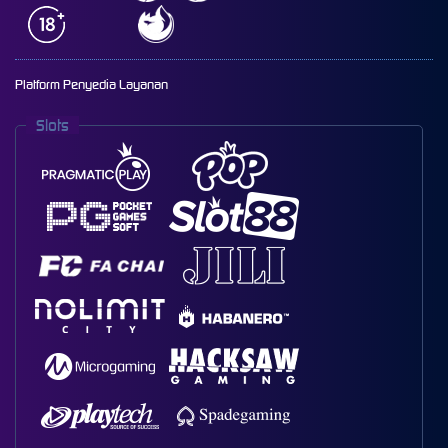
Platform Penyedia Layanan
Slots