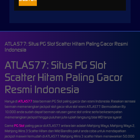
ATLAS77: Situs PG Slot Scatter Hitam Paling Gacor Resmi
Indonesia
ATLAS77: Situs PG Slot
Scatter Hitam Paling Gacor
Resmi Indonesia
Hanya di
ATLAS77
bisa bermain PG Slot paling gacor dan resmi Indonesia. Rasakan sensasi
bermain memenangkan jackpot slot gacor situs slot resmi ATLAS77. Bermodalkan Rp
10.000 anda sudah dapat bermain ratusan game slot online serta berkesempatan
memenangkan jackpot hingga puluhan juta rupiah langsung bisa WD tanpa syarat.
Game
PG Slot
paling gacor di ATLAS77 antara lain adalah Mahjong Ways, Mahjong Ways 2,
Mahjong Wins 3 Scatter Hitam dan Wild Bandito patut anda coba untuk mendapatkan
jackpot maxwin termudah di ATLAS77. Mahjong Wins 3 scatter hitam menawarkan 50.000