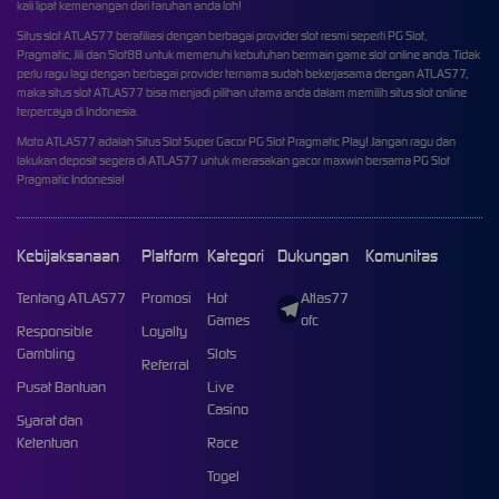
kali lipat kemenangan dari taruhan anda loh!
Situs slot ATLAS77 berafiliasi dengan berbagai provider slot resmi seperti PG Slot,
Pragmatic, Jili dan Slot88 untuk memenuhi kebutuhan bermain game slot online anda. Tidak
perlu ragu lagi dengan berbagai provider ternama sudah bekerjasama dengan ATLAS77,
maka situs slot ATLAS77 bisa menjadi pilihan utama anda dalam memilih situs slot online
terpercaya di Indonesia.
Moto ATLAS77 adalah Situs Slot Super Gacor PG Slot Pragmatic Play! Jangan ragu dan
lakukan deposit segera di ATLAS77 untuk merasakan gacor maxwin bersama PG Slot
Pragmatic Indonesia!
Kebijaksanaan
Platform
Kategori
Dukungan
Komunitas
Tentang ATLAS77
Promosi
Hot
Atlas77
Games
ofc
Responsible
Loyalty
Gambling
Slots
Referral
Pusat Bantuan
Live
Casino
Syarat dan
Ketentuan
Race
Togel