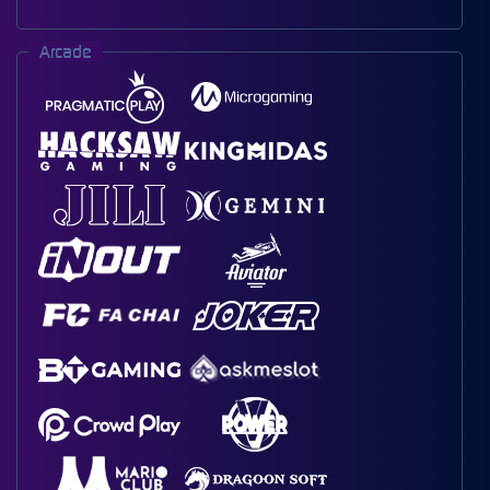
Arcade