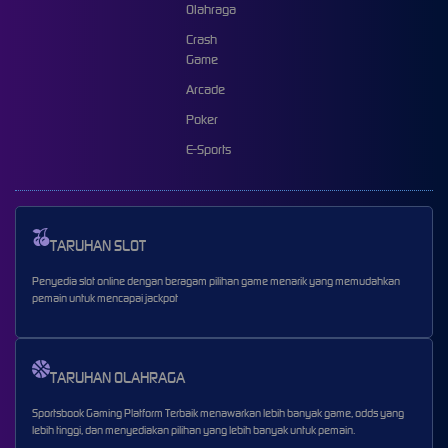
Olahraga
Crash
Game
Arcade
Poker
E-Sports
TARUHAN SLOT
Penyedia slot online dengan beragam pilihan game menarik yang memudahkan
pemain untuk mencapai jackpot
TARUHAN OLAHRAGA
Sportsbook Gaming Platform Terbaik menawarkan lebih banyak game, odds yang
lebih tinggi, dan menyediakan pilihan yang lebih banyak untuk pemain.