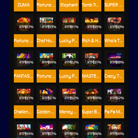
ZUMA
Fortune Bull
Elephant
Tomb Treasure
SUPER LUCKY
RTP
83%
RTP
93%
RTP
81%
RTP
95%
RTP
90%
Fortune Teller
Chef Husky
Lucky Poker 2
Rich & Happy
Who's The Boss
RTP
86%
RTP
84%
RTP
82%
RTP
91%
RTP
88%
FANTASY - SOUTHEAST ASIA
Fortune God
Lucky Panda
MASTER HAHA
Crazy 777
RTP
93%
RTP
91%
RTP
92%
RTP
88%
RTP
92%
Challenge・Golden Pig
Golden Zongzi
Money Meow
Super Boom
Fa Fa Monkey
RTP
94%
RTP
87%
RTP
81%
RTP
86%
RTP
94%