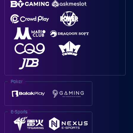
Poker
E-Sports