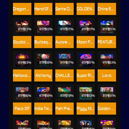
Dragon Boat Festival
Hand Of God
Santa Claus
GOLDEN JADE
China Empress
RTP
83%
RTP
93%
RTP
97%
RTP
87%
RTP
81%
Double Happiness
Burlesque 2
Aurora Wolf
Moon Festival
FEATURE BUY・CHRISTMAS EXPRESS
RTP
83%
RTP
88%
RTP
87%
RTP
81%
RTP
83%
Halloween
Alchemy
CHALLENGE・FU LU SHOU XI
Super Rich
Love
RTP
86%
RTP
88%
RTP
79%
RTP
83%
RTP
91%
Face Off
India Treasure
Fish Prawn Crab
Piggy Master
Golden Week
RTP
94%
RTP
89%
RTP
95%
RTP
95%
RTP
90%