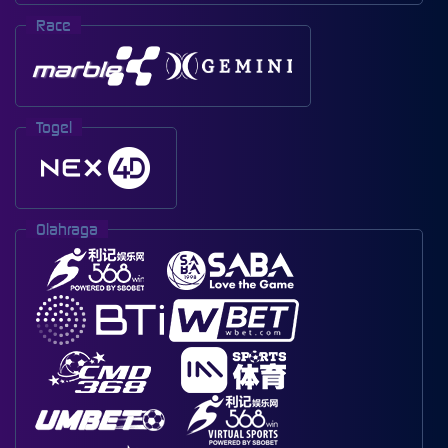
Race
Togel
Olahraga