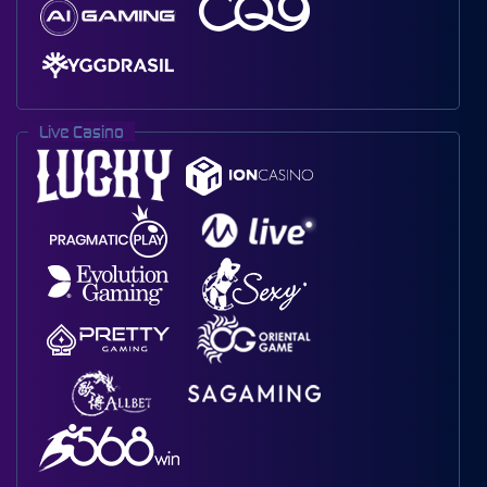
Live Casino