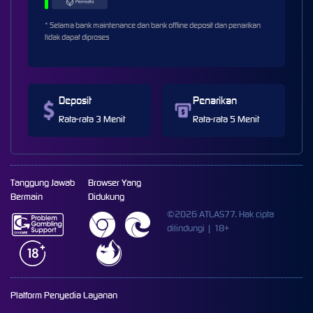
* Selama bank maintenance dan bank offline deposit dan penarikan
tidak dapat diproses
Deposit
Penarikan
Rata-rata 3 Menit
Rata-rata 5 Menit
Tanggung Jawab
Browser Yang
Bermain
Didukung
©2026 ATLAS77. Hak cipta
dilindungi | 18+
Platform Penyedia Layanan