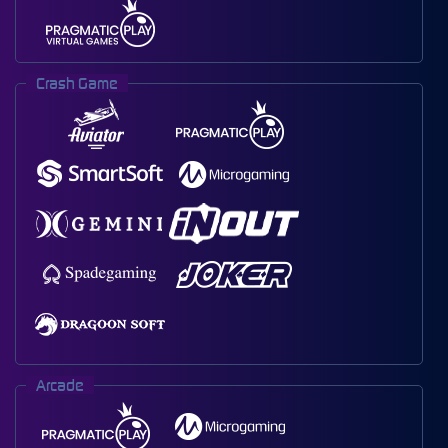
Crash Game
Arcade