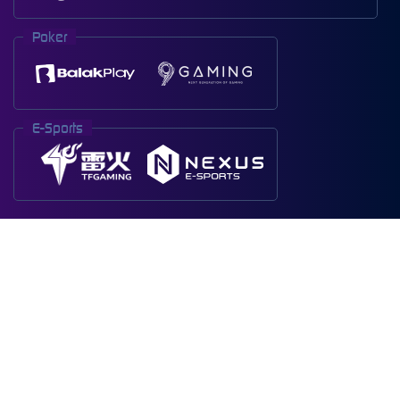
Poker
E-Sports