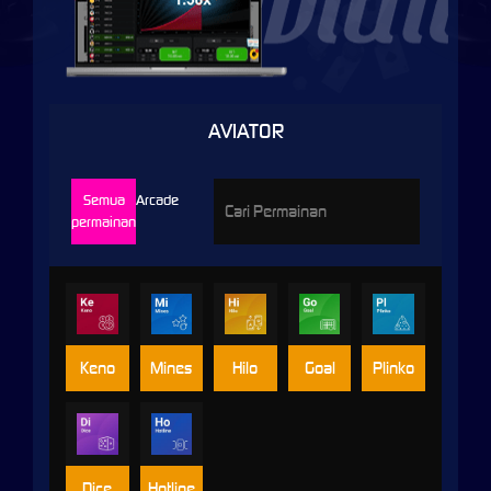
AVIATOR
Semua
Arcade
permainan
Keno
Mines
Hilo
Goal
Plinko
Dice
Hotline