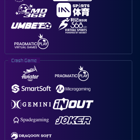
Crash Game