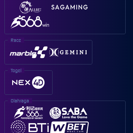
Race
Togel
Olahraga