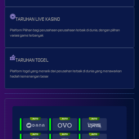
TARUHAN LIVE KASINO
Platform Pilihan bagi perusahaan-perusahaan terbaik di dunia, dengan pilihan
variasi game terbanyak
TARUHAN TOGEL
Platform togel yang menarik dari perusahan terbaik di dunia yang menawarkan
hadiah kemenangan besar