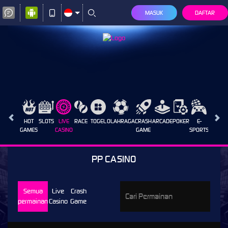
MASUK
DAFTAR
HOT
SLOTS
LIVE
RACE
TOGEL
OLAHRAGA
CRASH
ARCADE
POKER
E-
PROMO
GAMES
CASINO
GAME
SPORTS
PP CASINO
Semua
Live
Crash
permainan
Casino
Game