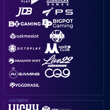
Live Casino